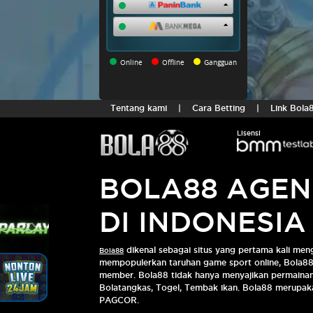
Online
Offline
Gangguan
Tentang kami
|
Cara Betting
|
Link Bola
Lisensi
BOLA88 AGEN
DI INDONESIA
dikenal sebagai situs yang pertama kali men
Bola88
mempopulerkan taruhan game sport online, Bola88
member. Bola88 tidak hanya menyajikan permainan s
Bolatangkas, Togel, Tembak ikan. Bola88 merupakan 
PAGCOR.