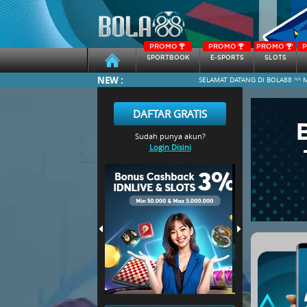
PROMO
PROMO
PROMO
SPORTBOOK
E-SPORTS
SLOTS
NEW :
SELAMAT DATANG DI BOLA88 ^^ MINIMAL
DAFTAR GRATIS
Sudah punya akun?
Login Disini