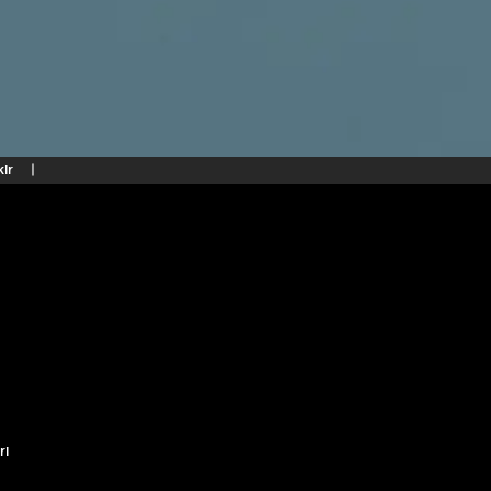
kir
|
ri