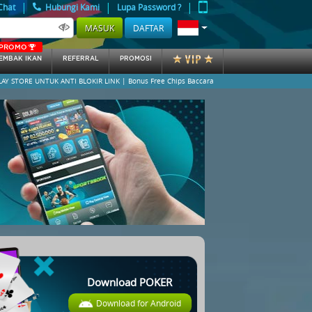
|
|
|
Chat
Hubungi Kami
Lupa Password ?
DAFTAR
PROMO
EMBAK IKAN
REFERRAL
PROMOSI
 UNTUK ANTI BLOKIR LINK | Bonus Free Chips Baccarat Live Proxy 500k | Bonus Point Rewar
Download POKER
Download for Android