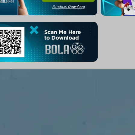
Panduan Download