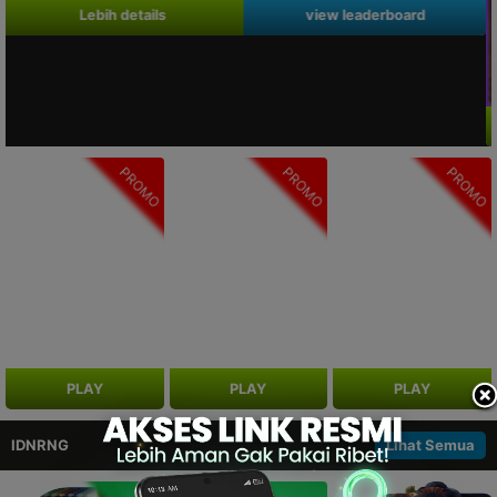
Lebih details
view leaderboard
PROMO
PROMO
PROMO
PLAY
PLAY
PLAY
IDNRNG
Lihat Semua