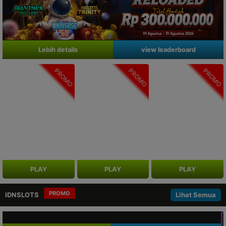
Lebih details
view leaderboard
PROMO
PROMO
PROMO
PLAY
PLAY
PLAY
PROMO
IDNSLOTS
Lihat Semua