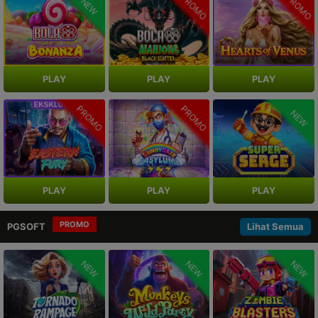
PROMO
PROMO
PROMO
NEW
PLAY
PLAY
PLAY
PROMO
PROMO
NEW
PLAY
PLAY
PLAY
PROMO
PGSOFT
Lihat Semua
NEW
NEW
NEW