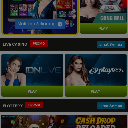
PLAY
PROMO
LIVE CASINO
Lihat Semua
PLAY
PLAY
PROMO
ELOTTERY
Lihat Semua