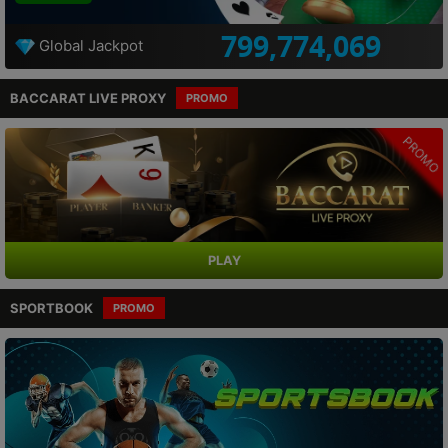
799,774,069
Global Jackpot
BACCARAT LIVE PROXY
PROMO
PROMO
PLAY
SPORTBOOK
PROMO