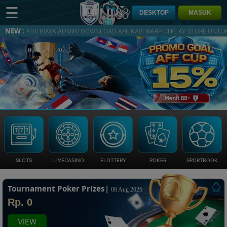
☰
DESKTOP
MASUK
NEW :
AYA ADMIN! DOWNLOAD APLIKASI WARP DI PLAY STORE UNTUK ANTI BLOKIR LINK | Bo
SLOTS
LIVECASINO
ELOTTERY
POKER
SPORTBOOK
Tournament Poker Prizes|
08 Aug 2026
Rp. 0
VIEW