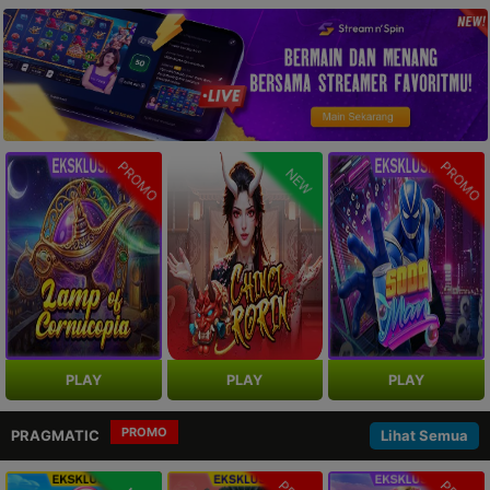
PROMO
PROMO
NEW
PLAY
PLAY
PLAY
PROMO
PRAGMATIC
Lihat Semua