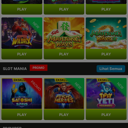
PLAY
PLAY
PLAY
NEW
PLAY
PLAY
PLAY
PROMO
SLOT MANIA
Lihat Semua
PROMO
NEW
NEW
PLAY
PLAY
PLAY